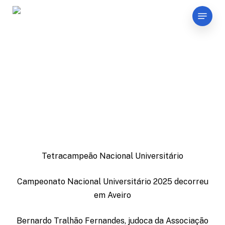
Skip
Menu
to
main
content
27 de outubro
Tetracampeão Nacional Universitário
Campeonato Nacional Universitário 2025 decorreu
em Aveiro
Bernardo Tralhão Fernandes, judoca da Associação