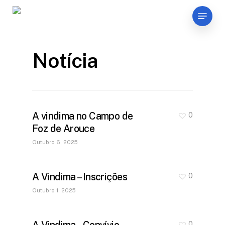
Skip
Menu
to
main
content
Notícia
A vindima no Campo de
0
Foz de Arouce
Outubro 6, 2025
A Vindima – Inscrições
0
Outubro 1, 2025
A Vindima – Convívio
0