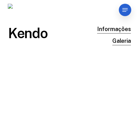
Skip
Menu
to
main
content
Kendo
Informações
Galeria