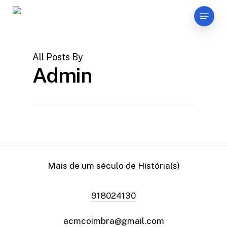
Skip
Menu
to
main
content
All Posts By
Admin
Mais de um século de História(s)
918024130
acmcoimbra@gmail.com